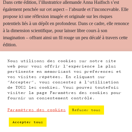
Dans cette édition, l’illustratrice allemande Anna Haifisch s’est
également penchée sur cet aspect – l’absurde et l’inconcevable. Elle
propose ici une réflexion imagée et originale sur les risques
potentiels liés à un dépôt en profondeur. Dans ce cadre, elle renonce
à la dimension scientifique, pour laisser libre cours à son
imagination – offrant ainsi un fil rouge un peu décalé à travers cette
édition.
Je vous souhaite une agréable lecture – votre seul risque sera d’en
Nous utilisons des cookies sur notre site
savoir plus, à la fin de celle-ci.
web pour vous offrir l'expérience la plus
pertinente en mémorisant vos préférences et
Patrick Studer, responsable de la communication de la Nagra
vos visites répétées. En cliquant sur
"Accepter", vous consentez à l'utilisation
de TOUS les cookies. Vous pouvez toutefois
visiter la page Paramètres des cookies pour
fournir un consentement contrôlé.
Paramètres des cookies
Refuser tous
Accepter tous